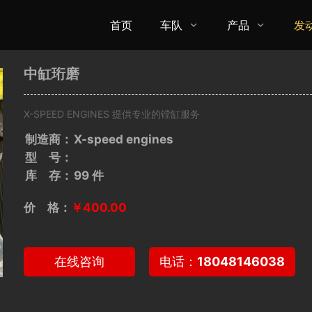
首页
车队
产品
发


中缸珩磨
X-SPEED ENGINES 提供专业的镗缸服务
制造商：
X-speed engines
型 号：
库 存：
99 件
价 格：
￥400.00
在线咨询
电话：
18048146038